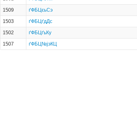
1509
ґФБЦєьСэ
1503
ґФБЦґдДс
1502
ґФБЦґьКу
1507
ґФБЦ№­јэКЦ