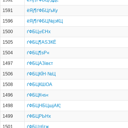
1591
ёЯј¶ґФБЦґьКу
1596
ёЯј¶ґФБЦ№­јэКЦ
1500
ґФБЦ±ЄНх
1505
ґФБЦ¶АЅЗКЁ
1504
ґФБЦ¶ѕР«
1497
ґФБЦАЗівєт
1506
ґФБЦКЇН·№Ц
1508
ґФБЦКШОА
1496
ґФБЦКчѕ«
1498
ґФБЦНБЦшјАК¦
1499
ґФБЦРЬНх
1501
ґФБЦтбтж