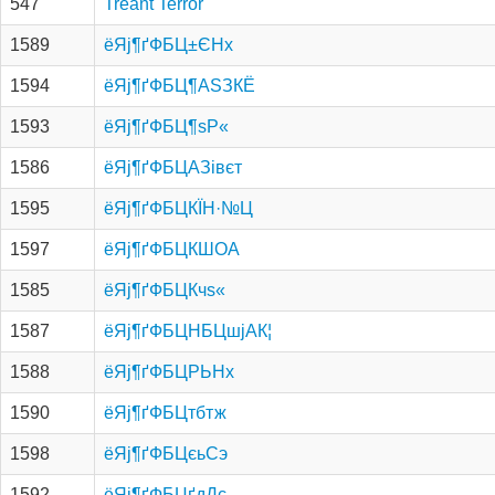
547
Treant Terror
1589
ёЯј¶ґФБЦ±ЄНх
1594
ёЯј¶ґФБЦ¶АЅЗКЁ
1593
ёЯј¶ґФБЦ¶ѕР«
1586
ёЯј¶ґФБЦАЗівєт
1595
ёЯј¶ґФБЦКЇН·№Ц
1597
ёЯј¶ґФБЦКШОА
1585
ёЯј¶ґФБЦКчѕ«
1587
ёЯј¶ґФБЦНБЦшјАК¦
1588
ёЯј¶ґФБЦРЬНх
1590
ёЯј¶ґФБЦтбтж
1598
ёЯј¶ґФБЦєьСэ
1592
ёЯј¶ґФБЦґдДс